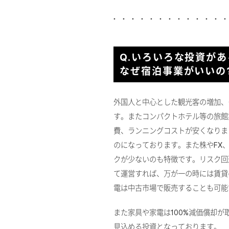
Q.いろいろな投資が
なぜ宿泊事業がいいの
外国人と中心とした観光客の増加、
す。またコンパクトホテル等の旅館
費、ランニングコストが安くなりま
のになっております。また株やFX
クが少ないのも特徴です。リスク回
て運営すれば、万が一の時には賃貸
電は中古市場で販売することも可能
また家具や家電は100%減価償却
見込める投資となっております。