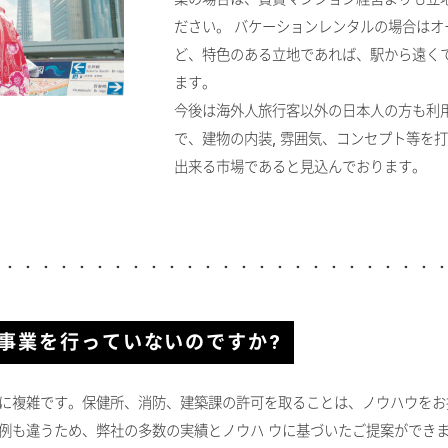
ださい。 バケーションレンタルの場合は
ど、特色のある立地であれば、駅から遠く
ます。
今後は海外人旅行客以外の日本人の方も利
で、建物の内装, 雰囲気、コンセプト等を
出来る市場であると見込んでおります。
当事業を行っていないのですか?
に複雑です。保健所、消防、建築課の許可を取ることは、ノウハウをお
例も違うため、弊社の多数の実績とノウハ ウに基づいたご提案ができ