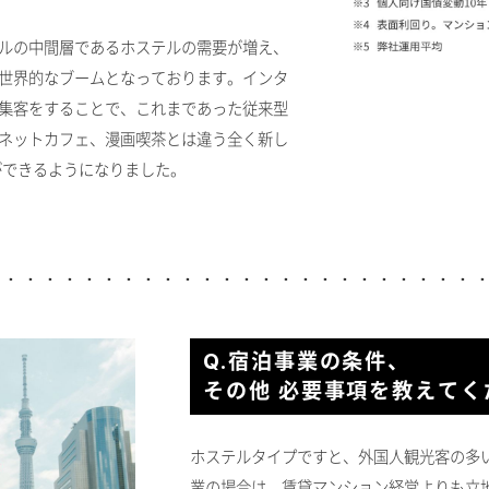
ルの中間層であるホステルの需要が増え、
世界的なブームとなっております。インタ
集客をすることで、これまであった従来型
ネットカフェ、漫画喫茶とは違う全く新し
ができるようになりました。
Q.宿泊事業の条件、
その他 必要事項を教えてく
ホステルタイプですと、外国人観光客の多
業の場合は、賃貸マンション経営よりも立