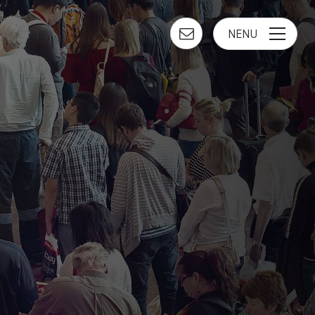
NENU
toggle
navigatio