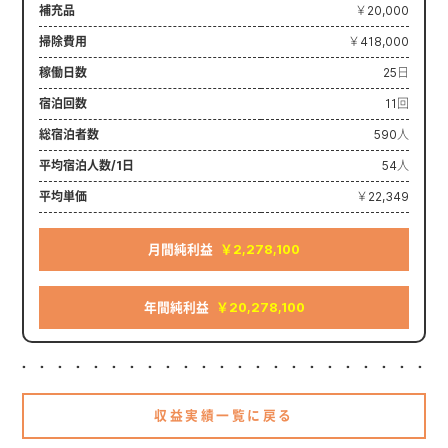
補充品
￥20,000
掃除費用
￥418,000
稼働日数
25日
宿泊回数
11回
総宿泊者数
590人
平均宿泊人数/1日
54人
平均単価
￥22,349
月間純利益
￥2,278,100
年間純利益
￥20,278,100
収益実績一覧に戻る