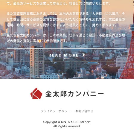
て、最高のサービスを追求して参るよう、社員と共に精進いたします。
また賃貸管理業務におきましては、本当のお客様である「入居様」には毎月、そ
して数百回に渡る高額の家賃をお支払いいただく気持ちを忘れずに、常に最高の
環境、時間、サービスを提供できますよう社員とともに、努めて参ります。
私たち金太郎カンパニーは、日々の業務、仕事を通じて建設・不動産業界及び地
域の発展と貢献に寄与して参る所存です。
READ MORE
プライバシーポリシー
お問い合わせ
Copyright © KINTAROU COMPANY
All Rights Reserved.