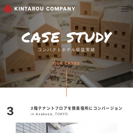
togg
navi
CASE STUDY
コンパクトホテル収益実績
OUR CASES
3
2階テナントフロアを簡易宿所にコンバージョン
in Asakusa, TOKYO