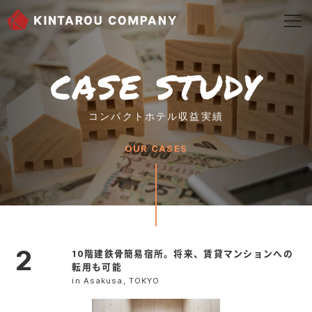
togg
navi
CASE STUDY
コンパクトホテル収益実績
OUR CASES
2
10階建鉄骨簡易宿所。将来、賃貸マンションへの
転用も可能
in Asakusa, TOKYO