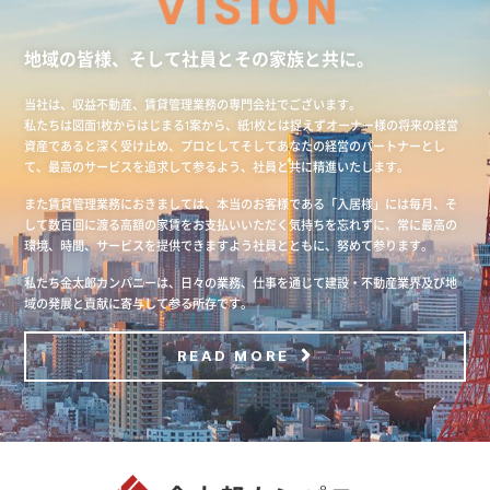
地域の皆様、そして社員とその家族と共に。
当社は、収益不動産、賃貸管理業務の専門会社でございます。
私たちは図面1枚からはじまる1案から、紙1枚とは捉えずオーナー様の将来の経営
資産であると深く受け止め、プロとしてそしてあなたの経営のパートナーとし
て、最高のサービスを追求して参るよう、社員と共に精進いたします。
また賃貸管理業務におきましては、本当のお客様である「入居様」には毎月、そ
して数百回に渡る高額の家賃をお支払いいただく気持ちを忘れずに、常に最高の
環境、時間、サービスを提供できますよう社員とともに、努めて参ります。
私たち金太郎カンパニーは、日々の業務、仕事を通じて建設・不動産業界及び地
域の発展と貢献に寄与して参る所存です。
READ MORE